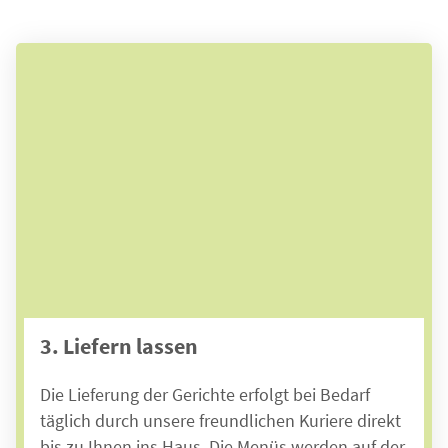
Um das Video zu starten,
akzeptieren Sie bitte die
Cookies von Youtube.
3. Liefern lassen
Annehmen
Die Lieferung der Gerichte erfolgt bei Bedarf
täglich durch unsere freundlichen Kuriere direkt
bis zu Ihnen ins Haus. Die Menüs werden auf der