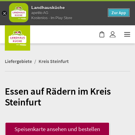
Landhausküche
Zur App
apetito AG
Kostenlos - Im Play Store
W
a
r
e
Liefergebiete
Kreis Steinfurt
n
k
o
r
Essen auf Rädern im Kreis
b
i
Steinfurt
s
t
l
e
Speisenkarte ansehen und bestellen
e