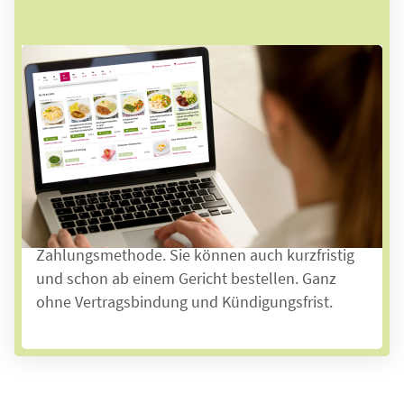
2. Bestellung abschließen
Ihre Bestellung können Sie ganz einfach über
unseren
Onlineshop
oder unsere App aufgeben.
Alternativ haben Sie auch die Möglichkeit
telefonisch oder direkt bei Ihrem Kurier zu
bestellen. Bezahlen können Sie sicher und
bequem über Ihre bevorzugte
Zahlungsmethode. Sie können auch
kurzfristig
und schon ab einem Gericht bestellen. Ganz
ohne Vertragsbindung und Kündigungsfrist.