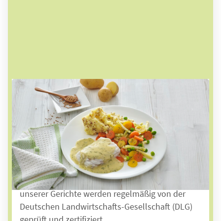
1. Lieblingsessen auswählen
Wählen Sie aus insgesamt über 150
verschiedenen leckeren Mahlzeiten. Mit einer
Auswahl aus klassischer Hausmannskost,
mediterraner Kost oder feinen Desserts ist für
jeden Geschmack etwas dabei! Dabei ist uns die
Qualität besonders wichtig. Viele
unserer
Gerichte werden regelmäßig von der
Deutschen Landwirtschafts-Gesellschaft (DLG)
geprüft
und zertifiziert.