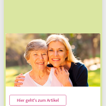
Entlastung für pflegende Angehörige
Die Pflege eines Angehörigen ist mit hohen
Belastungen verbunden - zeitliche und auch
psychische. Häufig bereiten zudem Bürokratie
und finanzielle Nöte Schwierigkeiten. Erfahren
Sie, welche Möglichkeiten der Entlastung es für
pflegende Angehörige gibt und welches die
richtigen Anlaufstellen sind.
Hier geht's zum Artikel