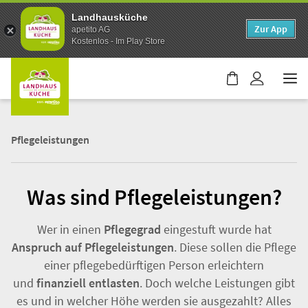
Landhausküche
Zur App
apetito AG
Kostenlos - Im Play Store
W
a
r
e
Pflegeleistungen
n
k
o
r
Was sind Pflegeleistungen?
b
i
Wer in einen
Pflegegrad
eingestuft wurde hat
s
Anspruch auf Pflegeleistungen
. Diese sollen die Pflege
t
einer pflegebedürftigen Person erleichtern
l
und
finanziell entlasten
. Doch welche Leistungen gibt
e
es und in welcher Höhe werden sie ausgezahlt? Alles
e