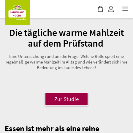
Landhausküche
Zur App
apetito AG
Kostenlos - Im Play Store
W
a
r
e
Die tägliche warme Mahlzeit
n
auf dem Prüfstand
k
o
Eine Untersuchung rund um die Frage: Welche Rolle spielt eine
r
regelmäßige warme Mahlzeit im Alltag und wie verändert sich ihre
b
Bedeutung im Laufe des Lebens?
i
s
t
l
e
Zur Studie
e