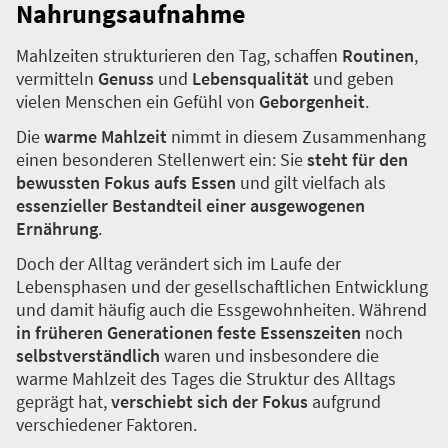
r
.
Essen ist mehr als eine reine
Nahrungsaufnahme
Mahlzeiten strukturieren den Tag, schaffen
Routinen
,
vermitteln
Genuss
und
Lebensqualität
und geben
vielen Menschen ein Gefühl von
Geborgenheit
.
Die
warme Mahlzeit
nimmt in diesem Zusammenhang
einen besonderen Stellenwert ein: Sie
steht für den
bewussten Fokus aufs Essen
und gilt vielfach als
essenzieller Bestandteil einer ausgewogenen
Ernährung
.
Doch der Alltag verändert sich im Laufe der
Lebensphasen und der gesellschaftlichen Entwicklung
und damit häufig auch die Essgewohnheiten. Während
in früheren Generationen feste Essenszeiten
noch
selbstverständlich
waren und insbesondere die