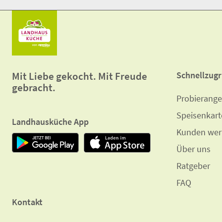
Mit Liebe gekocht. Mit Freude
Schnellzugri
gebracht.
Probierang
Speisenkart
Landhausküche App
Kunden wer
Über uns
Ratgeber
F​A​Q
Kontakt