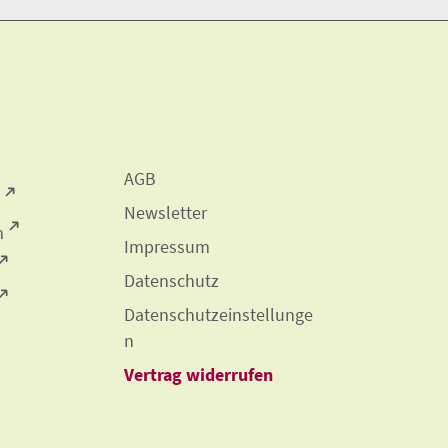
.
A​G​B
Newsletter
m
Impressum
Datenschutz
Datenschutzeinstellunge
n
Vertrag widerrufen