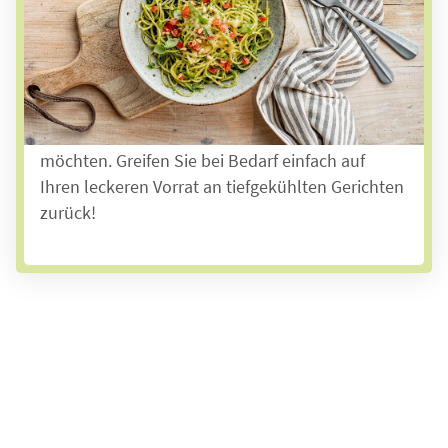
verschiedene Gerichte zur Auswahl. Das
Angebot reicht von herzhafter Hausmannskost
bis hin zu beliebten Spezialitäten. Statt einer
täglichen Lieferung heißer Gerichte können Sie
mit unserer
Tiefkühl-Anlieferung
auch ganz
flexibel entscheiden, was Sie wann essen
möchten. Greifen Sie bei Bedarf einfach auf
Ihren leckeren Vorrat an tiefgekühlten Gerichten
zurück!