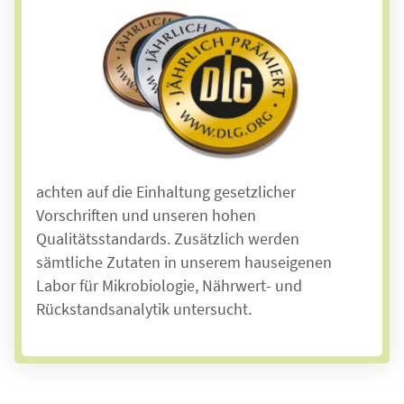
Messbare Qualität
Die Landhausküche wird regelmäßig von der
Deutschen Landwirtschafts-Gesellschaft (DLG)
geprüft und nach DIN ISO 9001 zertifiziert. Das
ist die Basis für effektive Qualitätssicherung
und nachhaltiges Qualitätsmanagement. Wir
wählen unsere Lieferanten sorgfältig aus und
achten auf die Einhaltung gesetzlicher
Vorschriften und unseren hohen
Qualitätsstandards.
Zusätzlich werden
sämtliche Zutaten in
unserem hauseigenen
Labor für Mikrobiologie, Nährwert- und
Rückstandsanalytik untersucht.