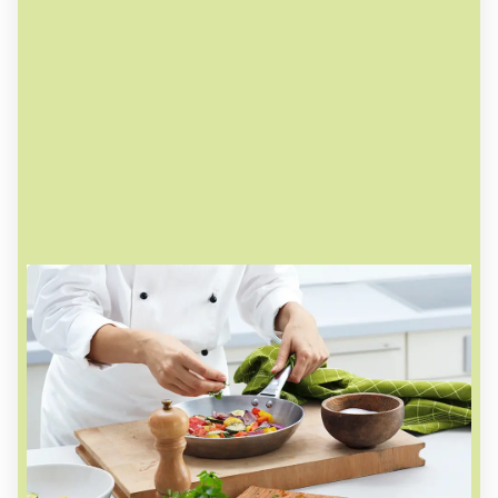
Geschmack pur auf jedem Löffel
Bei uns kommen nur natürliche Zutaten in den
Kochtopf. Unsere Köche kochen mit frischen
Kräutern, natürlichen Gewürzen sowie
erntefrischem Gemüse. Unsere Fonds machen
wir genauso wie in jeder guten Küche - und das
schmeckt man!