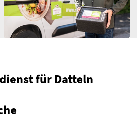
.
dienst für Datteln
che