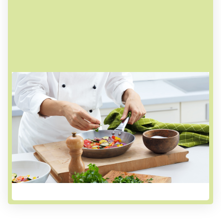
Geschmack pur auf jedem Löffel
Bei uns kommen nur natürliche Zutaten in den
Kochtopf. Unsere Köche kochen mit frischen
Kräutern, natürlichen Gewürzen sowie
erntefrischem Gemüse. Unsere Fonds machen
wir genauso wie in jeder guten Küche - und das
schmeckt man!