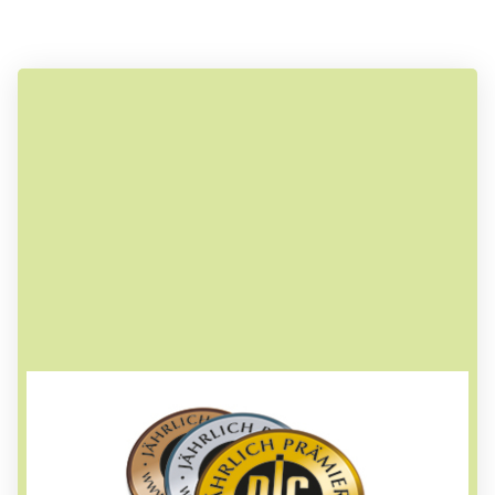
Messbare Qualität
Die Landhausküche wird regelmäßig von der
Deutschen Landwirtschafts-Gesellschaft (DLG)