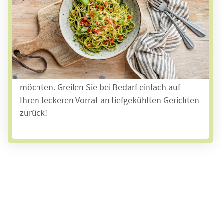
verschiedene Gerichte zur Auswahl. Das
Angebot reicht von herzhafter Hausmannskost
bis hin zu beliebten Spezialitäten. Statt einer
täglichen Lieferung heißer Gerichte können Sie
mit unserer
Tiefkühl-Anlieferung
auch ganz
flexibel entscheiden, was Sie wann essen
möchten. Greifen Sie bei Bedarf einfach auf
Ihren leckeren Vorrat an tiefgekühlten Gerichten
zurück!