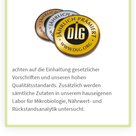
Messbare Qualität
Die Landhausküche wird regelmäßig von der
Deutschen Landwirtschafts-Gesellschaft (DLG)
geprüft und nach DIN ISO 9001 zertifiziert. Das
ist die Basis für effektive Qualitätssicherung
und nachhaltiges Qualitätsmanagement. Wir
wählen unsere Lieferanten sorgfältig aus und
achten auf die Einhaltung gesetzlicher
Vorschriften und unseren hohen
Qualitätsstandards.
Zusätzlich werden
sämtliche Zutaten in
unserem hauseigenen
Labor für Mikrobiologie, Nährwert- und
Rückstandsanalytik untersucht.