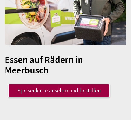
r
.
Essen auf Rädern in
Meerbusch
Speisenkarte ansehen und bestellen