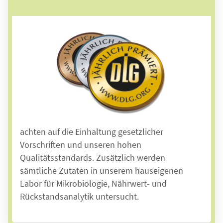
Messbare Qualität
Die Landhausküche wird regelmäßig von der
Deutschen Landwirtschafts-Gesellschaft (DLG)
geprüft und nach DIN ISO 9001 zertifiziert. Das
ist die Basis für effektive Qualitätssicherung
und nachhaltiges Qualitätsmanagement. Wir
wählen unsere Lieferanten sorgfältig aus und
achten auf die Einhaltung gesetzlicher
Vorschriften und unseren hohen
Qualitätsstandards.
Zusätzlich werden
sämtliche Zutaten in
unserem hauseigenen
Labor für Mikrobiologie, Nährwert- und
Rückstandsanalytik untersucht.