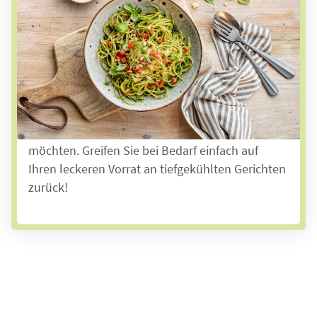
Unsere Speisenkarte bietet täglich 6
verschiedene Gerichte zur Auswahl. Das
Angebot reicht von herzhafter Hausmannskost
bis hin zu beliebten Spezialitäten. Statt einer
täglichen Lieferung heißer Gerichte können Sie
mit unserer
Tiefkühl-Anlieferung
auch ganz
flexibel entscheiden, was Sie wann essen
möchten. Greifen Sie bei Bedarf einfach auf
Ihren leckeren Vorrat an tiefgekühlten Gerichten
zurück!