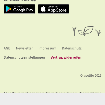
A​G​B
Newsletter
Impressum
Datenschutz
Datenschutzeinstellungen
Vertrag widerrufen
© apetito 2026
* Alle Preise verstehen sich inklusive der gesetzlichen Mehrwertsteuer.
An Wochenenden und Feiertagen berechnen wir einen Lieferzuschlag
von 1,50€. An nicht einheitlichen Feiertagen wird dieser Zuschlag nur