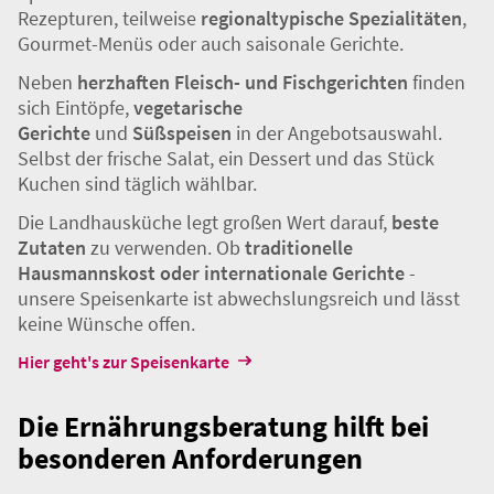
zu fördern, ist Vielfalt wichtig. Die Landhausküche
bietet Mittagsmahlzeiten in einer sehr großen Auswahl
an, die direkt an Ihre Haustür geliefert werden. Bei den
Speisen handelt es sich um beliebte und klassische
Rezepturen, teilweise
regionaltypische Spezialitäten
,
Gourmet-Menüs oder auch saisonale Gerichte.
Neben
herzhaften Fleisch- und Fischgerichten
finden
sich Eintöpfe,
vegetarische
Gerichte
und
Süßspeisen
in der Angebotsauswahl.
Selbst der frische Salat, ein Dessert und das Stück
Kuchen sind täglich wählbar.
Die Landhausküche legt großen Wert darauf,
beste
Zutaten
zu verwenden. Ob
traditionelle
Hausmannskost oder internationale Gerichte
-
unsere Speisenkarte
ist abwechslungsreich und lässt
keine Wünsche offen.
Hier geht's zur Speisenkarte