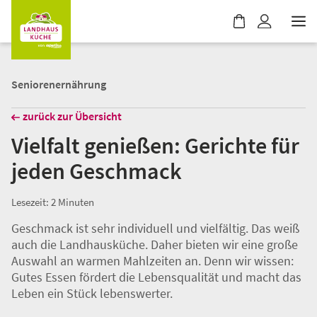
Landhausküche
Zur App
apetito AG
Kostenlos - Im Play Store
W
a
r
e
Seniorenernährung
n
k
zurück zur Übersicht
o
r
Vielfalt genießen: Gerichte für
b
jeden Geschmack
i
s
t
Lesezeit: 2 Minuten
l
Geschmack ist sehr individuell und vielfältig. Das weiß
e
auch die Landhausküche. Daher bieten wir eine große
e